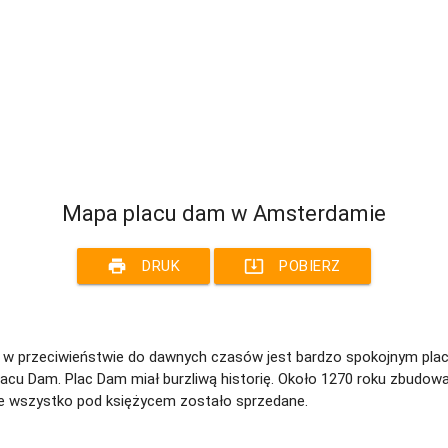
Mapa placu dam w Amsterdamie
print
system_update_alt
DRUK
POBIERZ
w przeciwieństwie do dawnych czasów jest bardzo spokojnym placem
u Dam. Plac Dam miał burzliwą historię. Około 1270 roku zbudowa
ie wszystko pod księżycem zostało sprzedane.