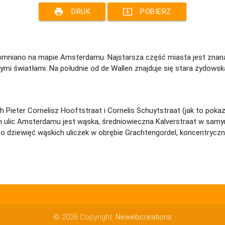
print
system_update_alt
DRUK
POBIERZ
spomniano na mapie Amsterdamu. Najstarsza część miasta jest znana
i światłami. Na południe od de Wallen znajduje się stara żydowska
h Pieter Cornelisz Hooftstraat i Cornelis Schuytstraat (jak to pok
ich ulic Amsterdamu jest wąska, średniowieczna Kalverstraat w sam
 to dziewięć wąskich uliczek w obrębie Grachtengordel, koncentr
© 2026 Copyright:
Newebcreations