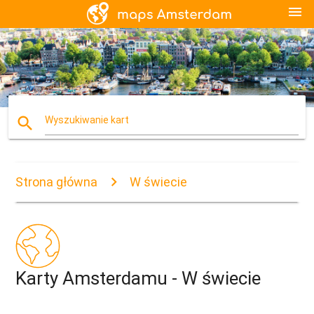
menu
search
Wyszukiwanie kart
Strona główna
W świecie
Karty Amsterdamu - W świecie